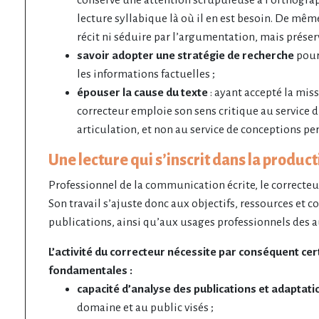
lecture syllabique là où il en est besoin. De même,
récit ni séduire par l’argumentation, mais préserve
savoir adopter une stratégie de recherche
pour 
les informations factuelles ;
épouser la cause du texte
: ayant accepté la mis
correcteur emploie son sens critique au service d
articulation, et non au service de conceptions pe
Une lecture qui s’inscrit dans la produc
Professionnel de la communication écrite, le correcteur
Son travail s’ajuste donc aux objectifs, ressources et c
publications, ainsi qu’aux usages professionnels des a
L’activité du correcteur nécessite par conséquent ce
fondamentales :
capacité d’analyse des publications et adaptati
domaine et au public visés ;