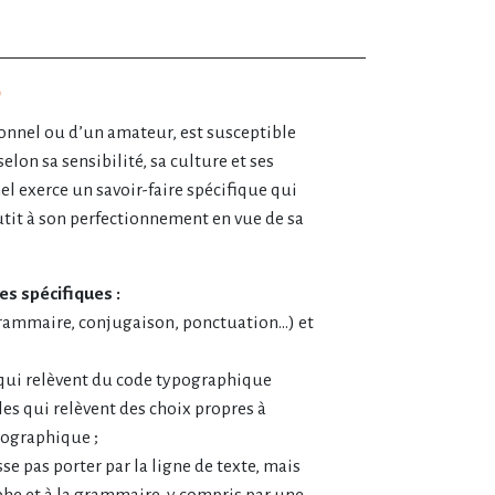
e
sionnel ou d’un amateur, est susceptible
elon sa sensibilité, sa culture et ses
el exerce un savoir-faire spécifique qui
tit à son perfectionnement en vue de sa
s spécifiques :
rammaire, conjugaison, ponctuation…) et
s qui relèvent du code typographique
les qui relèvent des choix propres à
pographique ;
isse pas porter par la ligne de texte, mais
he et à la grammaire, y compris par une