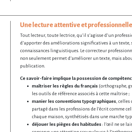
Une lecture attentive et professionnell
Tout lecteur, toute lectrice, qu’il s’agisse d’un profes
d’apporter des améliorations significatives à un texte, s
connaissances linguistiques. Le correcteur professionn
non seulement permet d’améliorer un texte, mais abou
publication.
Ce savoir-faire implique la possession de compétence
maîtriser les règles du français
(orthographe, g
les outils de référence associés à cette maîtrise ;
manier les conventions typographiques
, celle
partagé dans les professions de l’écrit comme cel
chaque maison, synthétisés dans une marche ty
déjouer les pièges des habitudes
: l’œil ne se la
conserve une attention scrupuleuse à l’orthograp