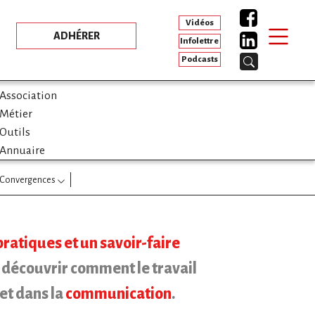
Vidéos
ADHÉRER
Infolettre
Podcasts
Association
Métier
Outils
Annuaire
Convergences
pratiques et un savoir-faire
e découvrir comment le travail
et dans la
communication
.