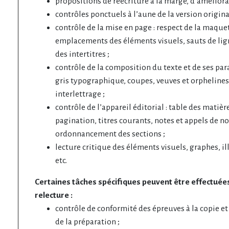
propositions de réécriture à la marge, d’améliora
contrôles ponctuels à l’aune de la version origina
contrôle de la mise en page : respect de la maque
emplacements des éléments visuels, sauts de lign
des intertitres ;
contrôle de la composition du texte et de ses par
gris typographique, coupes, veuves et orphelines,
interlettrage ;
contrôle de l’appareil éditorial : table des matière
pagination, titres courants, notes et appels de no
ordonnancement des sections ;
lecture critique des éléments visuels, graphes, 
etc.
Certaines tâches spécifiques peuvent être effectuées
relecture :
contrôle de conformité des épreuves à la copie e
de la préparation ;