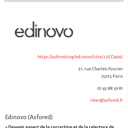
https://asfored.org/edinovo/titre/22ED406/
21, rue Charles-Fourier
75013 Paris
01 45 88 39 81
inter@asfored.fr
Edinovo (Asfored)
« Devenir expert de la correction et de la relecture de