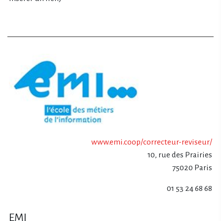
www.emi.coop/correcteur-reviseur/
10, rue des Prairies
75020 Paris
01 53 24 68 68
EMI