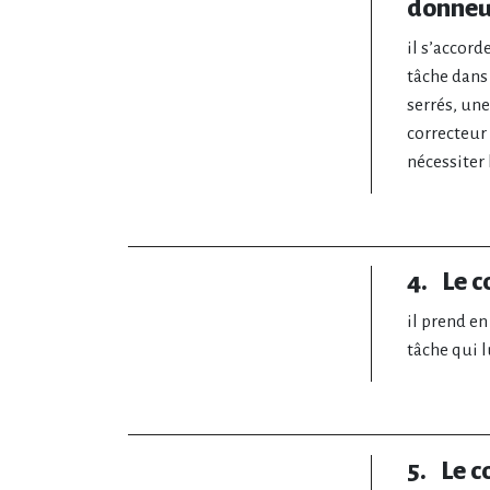
donneu
il s’accord
tâche dans 
serrés, une
correcteur 
nécessiter
4. Le c
il prend en
tâche qui l
5. Le c