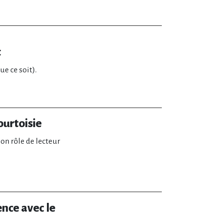
t
ue ce soit).
ourtoisie
son rôle de lecteur
ence avec le