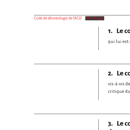
Code de déontologie de l’ACLF
Télécharger
1. Le c
qui lui est
2. Le c
vis-à-vis d
critique du
3. Le c