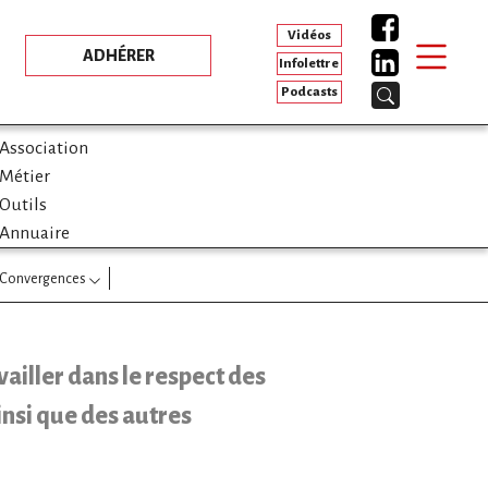
Vidéos
ADHÉRER
Infolettre
Podcasts
Association
Métier
Outils
Annuaire
Convergences
ailler dans le respect des
insi que des autres