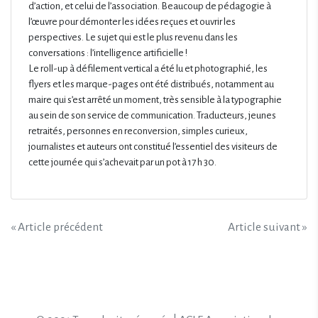
d’action, et celui de l’association. Beaucoup de pédagogie à
l’œuvre pour démonter les idées reçues et ouvrir les
perspectives. Le sujet qui est le plus revenu dans les
conversations : l’intelligence artificielle !
Le roll-up à défilement vertical a été lu et photographié, les
flyers et les marque-pages ont été distribués, notamment au
maire qui s’est arrêté un moment, très sensible à la typographie
au sein de son service de communication. Traducteurs, jeunes
retraités, personnes en reconversion, simples curieux,
journalistes et auteurs ont constitué l’essentiel des visiteurs de
cette journée qui s’achevait par un pot à 17 h 30.
Navigation
« Article précédent
Article suivant »
de
l’article