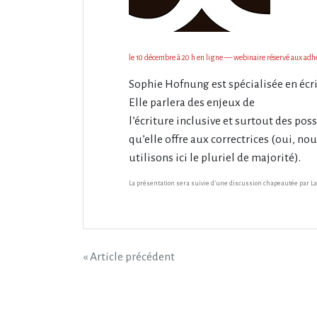
le 10 décembre à 20 h en ligne — webinaire réservé aux adh
Sophie Hofnung est spécialisée en écri
Elle parlera des enjeux de
l’écriture inclusive et surtout des poss
qu’elle offre aux correctrices (oui, no
utilisons ici le pluriel de majorité).
La présentation sera suivie d’une discussion chapeautée par L
Navigation
« Article précédent
de
l’article