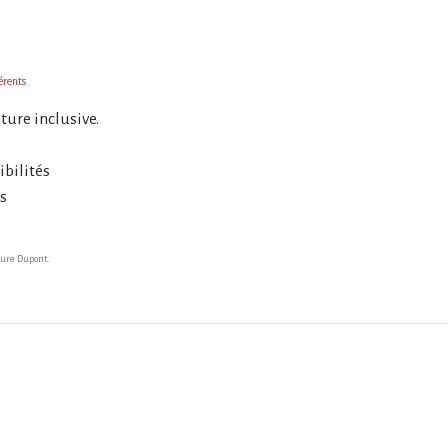
érents
ture inclusive.
ibilités
us
aure Dupont.