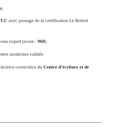
ON
FLC
avec passage de la certification Le Robert
eau expert (score :
968
)
ettres modernes validée
lectrice-correctrice du
Centre d’écriture et de