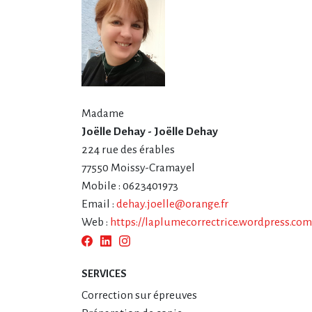
Madame
Joëlle Dehay - Joëlle Dehay
224 rue des érables
77550 Moissy-Cramayel
Mobile : 0623401973
Email :
dehay.joelle@orange.fr
Web :
https://laplumecorrectrice.wordpress.com
SERVICES
Correction sur épreuves